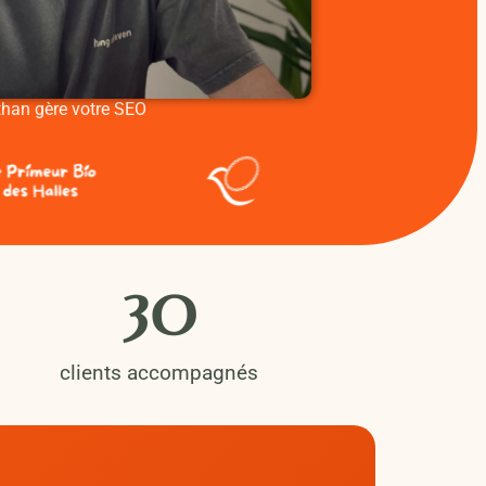
han gère votre SEO
30
clients accompagnés