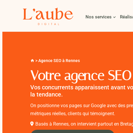
Nos services
Réalis
>
Agence SEO à Rennes
Votre agence SEO
Vos concurrents apparaissent avant vo
la tendance.
On positionne vos pages sur Google avec des preu
métriques réelles, clients qui témoignent.
Basés à Rennes, on intervient partout en Breta