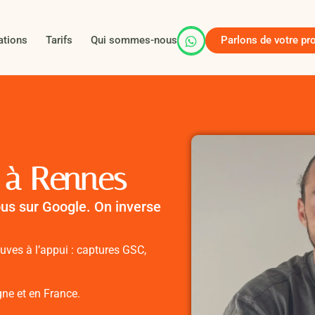
Parlons de votre pro
ations
Tarifs
Qui sommes-nous
 à Rennes
us sur Google. On inverse
ves à l’appui : captures GSC,
gne et en France.