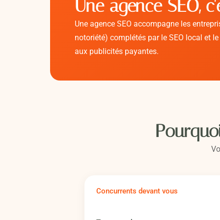
Une agence SEO, c'
Une agence SEO accompagne les entreprises 
notoriété) complétés par le SEO local et le
aux publicités payantes.
Pourquoi
Vo
Concurrents devant vous