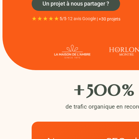
Un projet à nous partager ?
★★★★★
★★★★★
5/5
-
12 avis Google
|
+30 projets
+
500
%
de trafic organique en recor