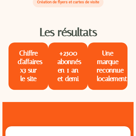
Création de flyers et cartes de visite
Les résultats
Chiffre
+2500
Une
d'affaires
abonnés
marque
x3 sur
en 1 an
reconnue
le site
et demi
localement