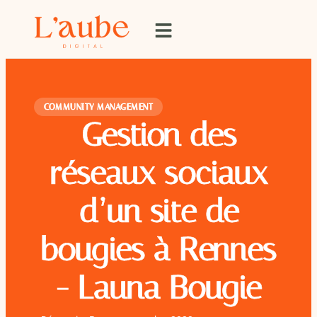
COMMUNITY MANAGEMENT
Gestion des
réseaux sociaux
d’un site de
bougies à Rennes
- Launa Bougie